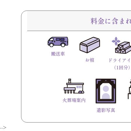
料金に含ま
搬送車
お棺
ドライア
（1回分
火葬場案内
遺影写真
-->