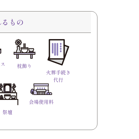
れるもの
イス
枕飾り
）
火葬手続き
代行
会場使用料
祭壇